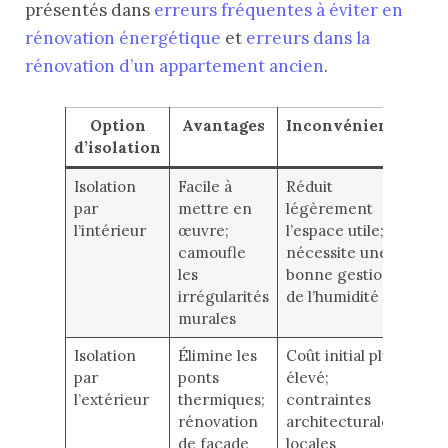
présentés dans
erreurs fréquentes à éviter en
rénovation énergétique
et
erreurs dans la
rénovation d’un appartement ancien
.
Option
Avantages
Inconvénients
d’isolation
es
Isolation
Facile à
Réduit
Vis
par
mettre en
légèrement
dis
l’intérieur
œuvre;
l’espace utile;
int
camoufle
nécessite une
ave
les
bonne gestion
ou 
irrégularités
de l’humidité
murales
Isolation
Élimine les
Coût initial plus
Eff
par
ponts
élevé;
mod
l’extérieur
thermiques;
contraintes
cho
rénovation
architecturales
cré
de façade
locales
cou