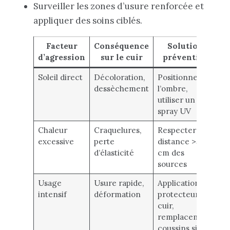
Surveiller les zones d’usure renforcée et
appliquer des soins ciblés.
Facteur
Conséquence
Solution
d’agression
sur le cuir
préventive
c
Soleil direct
Décoloration,
Positionner à
B
dessèchement
l’ombre,
Pr
utiliser un
U
spray UV
Chaleur
Craquelures,
Respecter
F
excessive
perte
distance >50
B
d’élasticité
cm des
no
sources
Usage
Usure rapide,
Application de
Co
intensif
déformation
protecteur
Pr
cuir,
cu
remplacement
coussins si