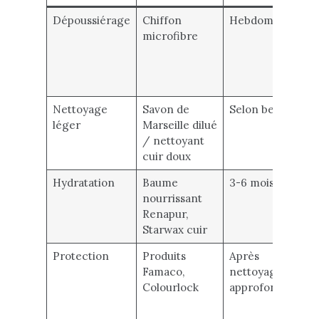
Dépoussiérage
Chiffon
Hebdomadaire
microfibre
Nettoyage
Savon de
Selon besoin
léger
Marseille dilué
/ nettoyant
cuir doux
Hydratation
Baume
3-6 mois
nourrissant
Renapur,
Starwax cuir
Protection
Produits
Après
Famaco,
nettoyage
Colourlock
approfondi