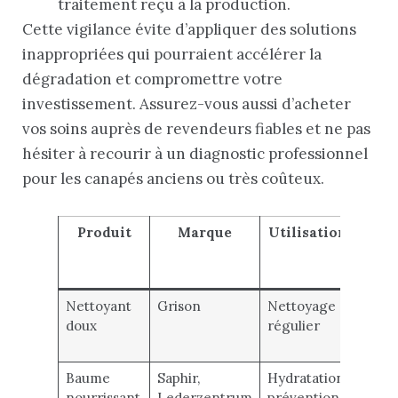
traitement reçu à la production.
Cette vigilance évite d’appliquer des solutions
inappropriées qui pourraient accélérer la
dégradation et compromettre votre
investissement. Assurez-vous aussi d’acheter
vos soins auprès de revendeurs fiables et ne pas
hésiter à recourir à un diagnostic professionnel
pour les canapés anciens ou très coûteux.
Produit
Marque
Utilisation
Typ
c
cons
Nettoyant
Grison
Nettoyage
Peau
doux
régulier
lisses
grai
Baume
Saphir,
Hydratation,
Peau
nourrissant
Lederzentrum
prévention
lisses