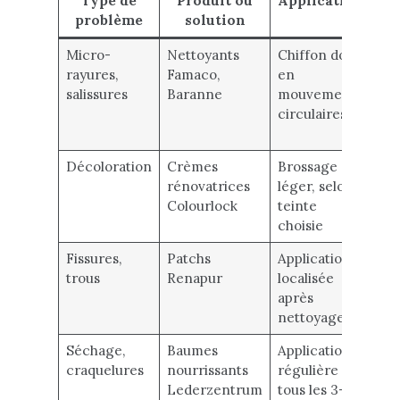
Type de
Produit ou
Application
Ef
problème
solution
Micro-
Nettoyants
Chiffon doux
Ne
rayures,
Famaco,
en
en
salissures
Baranne
mouvements
pr
circulaires
san
ab
Décoloration
Crèmes
Brossage
Res
rénovatrices
léger, selon
tei
Colourlock
teinte
ini
choisie
Fissures,
Patchs
Application
Rép
trous
Renapur
localisée
dur
après
est
nettoyage
Séchage,
Baumes
Application
Res
craquelures
nourrissants
régulière
sou
Lederzentrum
tous les 3-6
du 