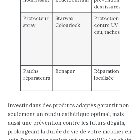
des fissures
Protecteur
Starwax,
Protection
Tout
spray
Colourlock
contre UV,
peaux
eau, taches
certa
spray
spéci
pour
nubu
Patchs
Renapur
Réparation
Cana
réparateurs
localisée
usés,
déch
Investir dans des produits adaptés garantit non
seulement un rendu esthétique optimal, mais
aussi une prévention contre les futurs dégâts,
prolongeant la durée de vie de votre mobilier en