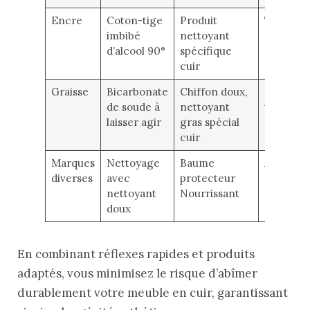
Encre
Coton-tige
Produit
Test préa
imbibé
nettoyant
sur zone
d’alcool 90°
spécifique
cachée
cuir
Graisse
Bicarbonate
Chiffon doux,
Ne pas fr
de soude à
nettoyant
trop fort
laisser agir
gras spécial
cuir
Marques
Nettoyage
Baume
Applique
diverses
avec
protecteur
régulièr
nettoyant
Nourrissant
doux
En combinant réflexes rapides et produits
adaptés, vous minimisez le risque d’abîmer
durablement votre meuble en cuir, garantissant