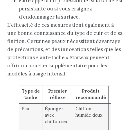
Faire appel à un professionnel si la tache est
persistante ou si vous craignez
d’endommager la surface.
L’efficacité de ces mesures tient également à
une bonne connaissance du type de cuir et de sa
finition. Certaines peaux nécessitent davantage
de précautions, et des innovations telles que les
protections « anti-tache » Starwax peuvent
offrir un bouclier supplémentaire pour les
modèles à usage intensif.
Type de
Premier
Produit
Précau
tache
réflexe
recommandé
Eau
Éponger
Chiffon
Pas de
avec
humide doux
frotteme
chiffon sec
sécher
rapidem