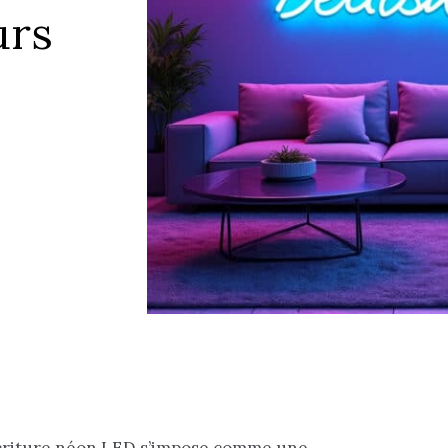
urs
’écriture néon LED s’impose comme une