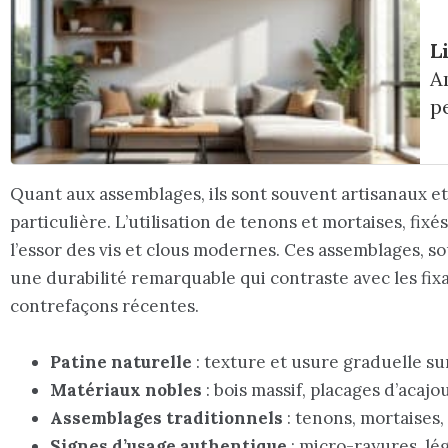
L
A
p
Quant aux assemblages, ils sont souvent artisanaux 
particulière. L’utilisation de tenons et mortaises, fixé
l’essor des vis et clous modernes. Ces assemblages, so
une durabilité remarquable qui contraste avec les fix
contrefaçons récentes.
Patine naturelle
: texture et usure graduelle su
Matériaux nobles
: bois massif, placages d’acaj
Assemblages traditionnels
: tenons, mortaises,
Signes d’usage authentique
: micro-rayures, lé