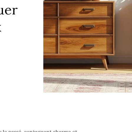
uer
x
s le passé, conjuguant charme et