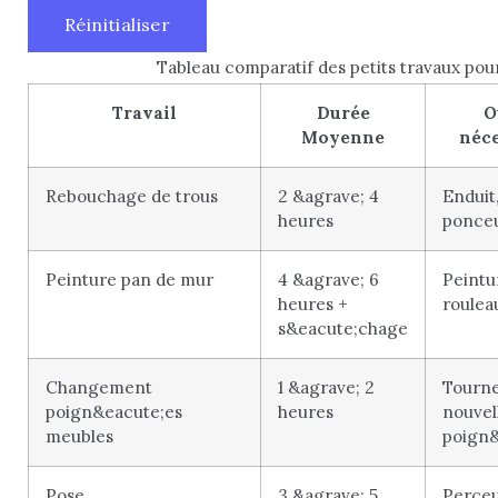
Réinitialiser
Tableau comparatif des petits travaux pou
Travail
Durée
O
Moyenne
néce
Rebouchage de trous
2 &agrave; 4
Enduit,
heures
ponce
Peinture pan de mur
4 &agrave; 6
Peintu
heures +
roulea
s&eacute;chage
Changement
1 &agrave; 2
Tourne
poign&eacute;es
heures
nouvel
meubles
poign&
Pose
3 &agrave; 5
Perceu